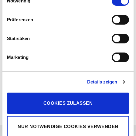
Notwendig
So können sie Ihre Beschwerden langfristig
verbessern und mehr Lebensqualität gewinnen.
Erfahren Sie mehr darüber, wie Ihre persönlichen Daten
Präferenzen
verarbeitet werden, und legen Sie Ihre Präferenzen im
Abschnitt Einzelheiten
fest.
Statistiken
Marketing
Details zeigen
COOKIES ZULASSEN
NUR NOTWENDIGE COOKIES VERWENDEN