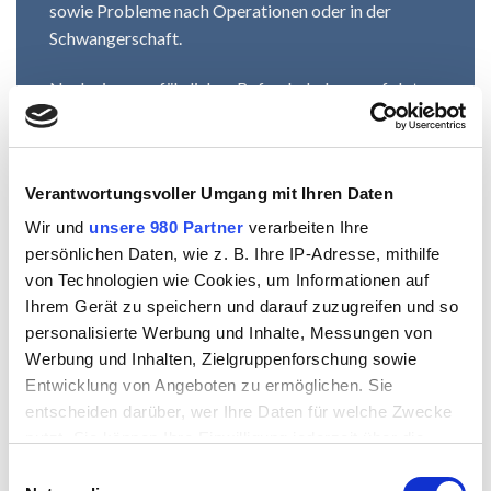
sowie Probleme nach Operationen oder in der
Schwangerschaft.
Nach einer ausführlichen Befunderhebung erfolgt
eine individuell angepasste Therapie mit gezieltem
Muskeltraining, Wahrnehmungsschulung,
Atemtherapie und funktionellen Übungen. Ziel ist es,
Verantwortungsvoller Umgang mit Ihren Daten
die Kraft, Koordination und Entspannungsfähigkeit
des Beckenbodens zu verbessern und die
Wir und
unsere 980 Partner
verarbeiten Ihre
Lebensqualität nachhaltig zu steigern.
persönlichen Daten, wie z. B. Ihre IP-Adresse, mithilfe
von Technologien wie Cookies, um Informationen auf
Ihrem Gerät zu speichern und darauf zuzugreifen und so
personalisierte Werbung und Inhalte, Messungen von
Therapie Ablauf
Werbung und Inhalten, Zielgruppenforschung sowie
Gemeinsam mit der Therapeutin erarbeiten Sie ein
Entwicklung von Angeboten zu ermöglichen. Sie
individuelles Therapiekonzept, das gezielte
entscheiden darüber, wer Ihre Daten für welche Zwecke
Techniken und ein passendes Eigen-
nutzt. Sie können Ihre Einwilligung jederzeit über die
Übungsprogramm beinhaltet.
Cookie-Erklärung oder durch Klicken auf das Privacy
Einwilligungsauswahl
Trigger Symbol ändern oder widerrufen