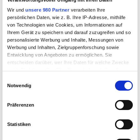
z.B. eingeschränkter Beweglichkeit kommen
Techniken zur Mobilisation des Gelenkes zum
Wir und
unsere 980 Partner
verarbeiten Ihre
Einsatz. Durch das Lösen blockierter Gelenke, die
persönlichen Daten, wie z. B. Ihre IP-Adresse, mithilfe
Dehnung verkürzter
von Technologien wie Cookies, um Informationen auf
Ihrem Gerät zu speichern und darauf zuzugreifen und so
personalisierte Werbung und Inhalte, Messungen von
Werbung und Inhalten, Zielgruppenforschung sowie
Muskelgruppen und durch die Kräftigung von zu
Entwicklung von Angeboten zu ermöglichen. Sie
schwachen Muskeln werden physiologische
entscheiden darüber, wer Ihre Daten für welche Zwecke
Bewegungen wiedererlangt. Ein wichtiger Teil der
nutzt. Sie können Ihre Einwilligung jederzeit über die
Therapie ist die Instruktion des Patienten zur
Cookie-Erklärung oder durch Klicken auf das Privacy
Selbstbehandlung. Die Instruktion beinhaltet das
Einwilligungsauswahl
Trigger Symbol ändern oder widerrufen
Notwendig
Unterweisen in Automobilisation, Kräftigung und
Koordination sowie ergonomische Hinweise um den
Erfahren Sie mehr darüber, wie Ihre persönlichen Daten
erzielten Behandlungserfolg beizubehalten und um
Präferenzen
verarbeitet werden, und legen Sie Ihre Präferenzen im
Rückfälle zu vermeiden
Abschnitt Einzelheiten
fest.
Statistiken